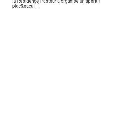
la Résidence Pasteur a organisé un apéritif
plac&eacu [...]