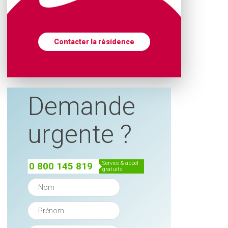
Contacter la résidence
Demande
urgente ?
service & appel
0 800 145 819
gratuits