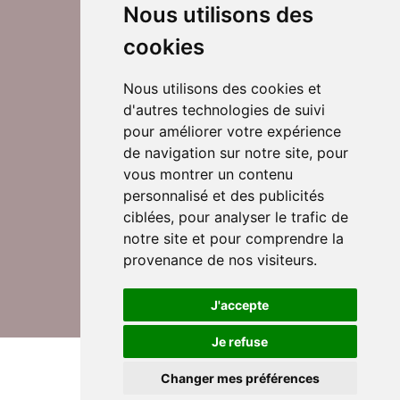
Nous utilisons des
cookies
Nous utilisons des cookies et
d'autres technologies de suivi
Suivez-nous sur Twitter
pour améliorer votre expérience
de navigation sur notre site, pour
vous montrer un contenu
personnalisé et des publicités
Rejoignez nos équipes
ciblées, pour analyser le trafic de
notre site et pour comprendre la
provenance de nos visiteurs.
Nous contacter
J'accepte
Je refuse
© DomusVi 2026
Mentions légales
Changer mes préférences
Données personnelles et cookies