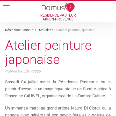
Skip to main content
RÉSIDENCE PASTEUR
AIX-EN-PROVENCE
Résidence Pasteur
>
Actualités
>
Atelier peinture japonaise
Atelier peinture
japonaise
Publiée le
05/07/2026
Samedi 04 juillet matin, la Résidence Pasteur a eu le
plaisir d'accueillir un magnifique atelier de Sumi-e grâce à
Françoise CAUWEL, organisatrice de La Fanfare Culture.
Un immense merci au grand artiste Mauro Di Giorgi, qui a
partagé avec générosité son savoir-faire et la poésie de